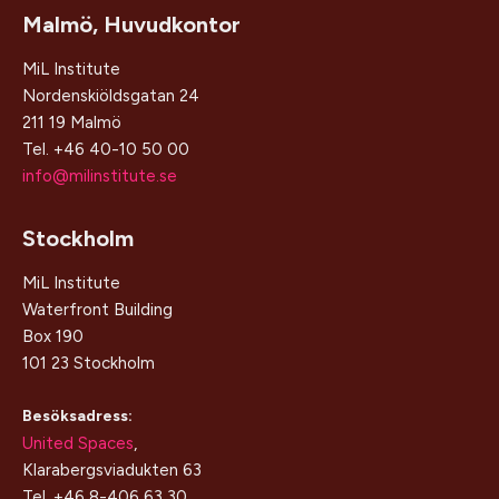
Malmö, Huvudkontor
MiL Institute
Nordenskiöldsgatan 24
211 19 Malmö
Tel. +46 40-10 50 00
info@milinstitute.se
Stockholm
MiL Institute
Waterfront Building
Box 190
101 23 Stockholm
Besöksadress:
United Spaces
,
Klarabergsviadukten 63
Tel. +46 8-406 63 30