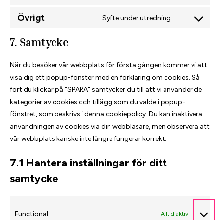
Consent
linkedin
to
Övrigt
Syfte under utredning
Consent
service
to
cloudflare
7. Samtycke
service
Övrigt
När du besöker vår webbplats för första gången kommer vi att
visa dig ett popup-fönster med en förklaring om cookies. Så
fort du klickar på "SPARA" samtycker du till att vi använder de
kategorier av cookies och tillägg som du valde i popup-
fönstret, som beskrivs i denna cookiepolicy. Du kan inaktivera
användningen av cookies via din webbläsare, men observera att
vår webbplats kanske inte längre fungerar korrekt.
7.1 Hantera inställningar för ditt
samtycke
Functional
Alltid aktiv