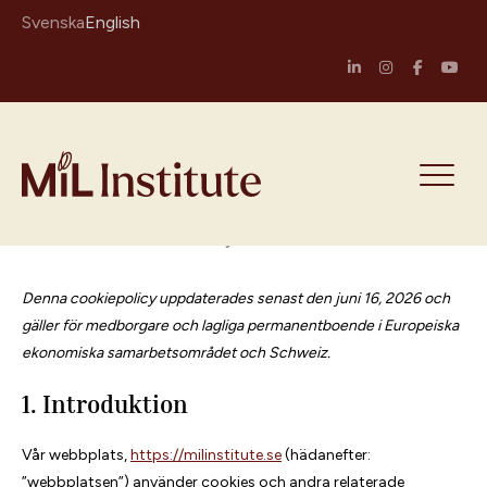
Skip
Svenska
English
to
content
Home
MiL Institute
>
Cookie Policy (EU)
Denna cookiepolicy uppdaterades senast den juni 16, 2026 och
gäller för medborgare och lagliga permanentboende i Europeiska
ekonomiska samarbetsområdet och Schweiz.
1. Introduktion
Vår webbplats,
https://milinstitute.se
(hädanefter:
”webbplatsen”) använder cookies och andra relaterade