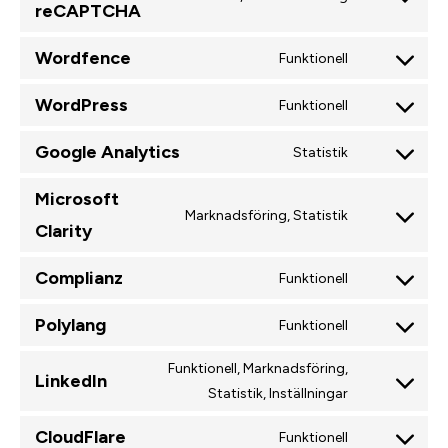
Consent
reCAPTCHA
to
Wordfence
service
Funktionell
Consent
google-
to
WordPress
Funktionell
recaptcha
Consent
service
to
wordfence
Google Analytics
Statistik
Consent
service
to
wordpress
Microsoft
service
Marknadsföring, Statistik
Consent
Clarity
google-
to
analytics
Complianz
service
Funktionell
Consent
microsoft-
to
Polylang
Funktionell
clarity
Consent
service
to
complianz
Funktionell, Marknadsföring,
LinkedIn
service
Consent
Statistik, Inställningar
polylang
to
CloudFlare
Funktionell
service