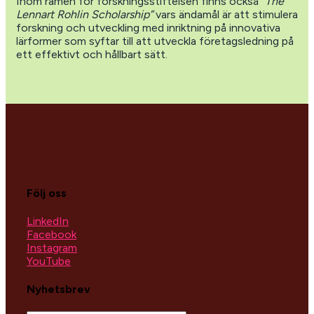
Inom ramen för forskningsstiftelsen finns också
”The
Lennart Rohlin Scholarship”
vars ändamål är att stimulera
forskning och utveckling med inriktning på innovativa
lärformer som syftar till att utveckla företagsledning på
ett effektivt och hållbart sätt.
Följ oss
LinkedIn
Facebook
Instagram
YouTube
Nyhetsbrev