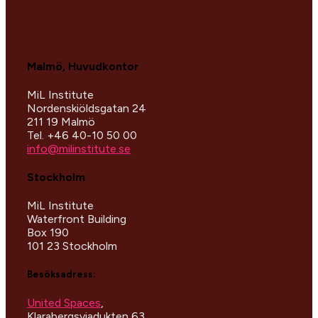
Malmö, Huvudkontor
MiL Institute
Nordenskiöldsgatan 24
211 19 Malmö
Tel. +46 40-10 50 00
info@milinstitute.se
Stockholm
MiL Institute
Waterfront Building
Box 190
101 23 Stockholm
Besöksadress:
United Spaces
,
Klarabergsviadukten 63