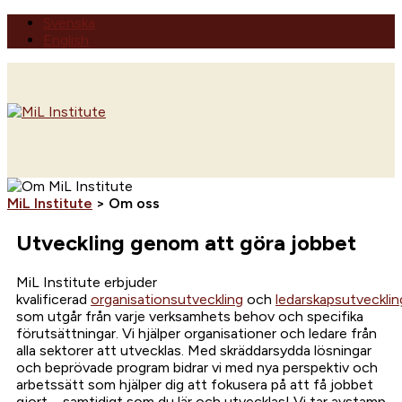
Skip
Svenska
to
English
content
Home
MiL Institute
>
Om oss
Utveckling genom att göra jobbet
MiL Institute erbjuder
kvalificerad
organisationsutveckling
och
ledarskapsutvecklin
som utgår från varje verksamhets behov och specifika
förutsättningar. Vi hjälper organisationer och ledare från
alla sektorer att utvecklas. Med skräddarsydda lösningar
och beprövade program bidrar vi med nya perspektiv och
arbetssätt som hjälper dig att fokusera på att få jobbet
gjort – samtidigt som du lär och utvecklas! Vi tar avstamp