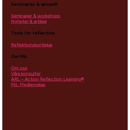
Seminarier & aktuellt
Seminarier & workshops
Nyheter & artiklar
Tools for reflection
Reflektionskortlekar
Om MiL
Om oss
Våra konsulter
ARL – Action Reflection Learning®
MiL Medlemskap