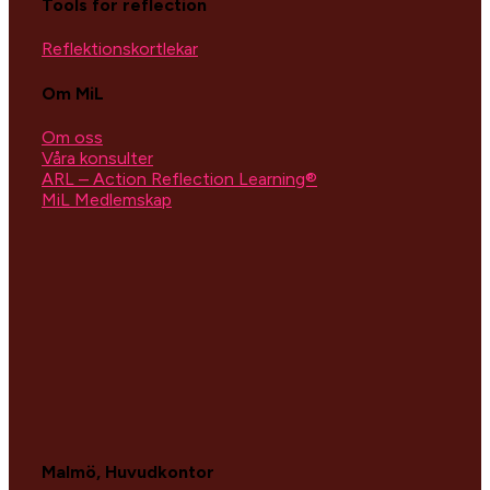
Tools for reflection
Reflektionskortlekar
Om MiL
Om oss
Våra konsulter
ARL – Action Reflection Learning®
MiL Medlemskap
Malmö, Huvudkontor