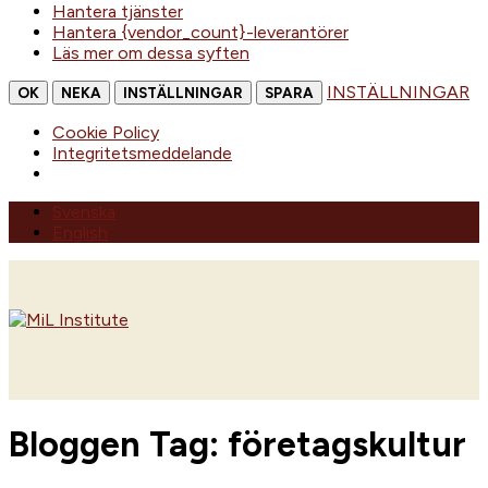
Hantera tjänster
Hantera {vendor_count}-leverantörer
Läs mer om dessa syften
INSTÄLLNINGAR
OK
NEKA
INSTÄLLNINGAR
SPARA
Cookie Policy
Integritetsmeddelande
Skip
Svenska
to
English
content
Home
Bloggen Tag:
företagskultur