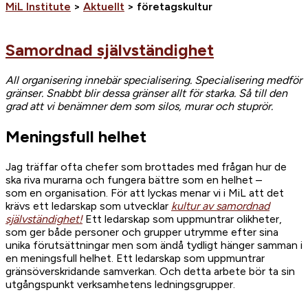
MiL Institute
>
Aktuellt
>
företagskultur
Open
post
Samordnad självständighet
All organisering innebär specialisering. Specialisering medför
gränser. Snabbt blir dessa gränser allt för starka. Så till den
grad att vi benämner dem som silos, murar och stuprör.
Meningsfull helhet
Jag träffar ofta chefer som brottades med frågan hur de
ska riva murarna och fungera bättre som en helhet –
som en organisation. För att lyckas menar vi i MiL att det
krävs ett ledarskap som utvecklar
kultur av samordnad
självständighet!
Ett ledarskap som uppmuntrar olikheter,
som ger både personer och grupper utrymme efter sina
unika förutsättningar men som ändå tydligt hänger samman i
en meningsfull helhet. Ett ledarskap som uppmuntrar
gränsöverskridande samverkan. Och detta arbete bör ta sin
utgångspunkt verksamhetens ledningsgrupper.