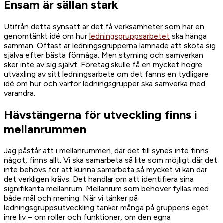
Ensam är sällan stark
Utifrån detta synsätt är det få verksamheter som har en
genomtänkt idé om hur
ledningsgruppsarbetet
ska hänga
samman. Oftast är ledningsgrupperna lämnade att sköta sig
själva efter bästa förmåga. Men styrning och samverkan
sker inte av sig självt. Företag skulle få en mycket högre
utväxling av sitt ledningsarbete om det fanns en tydligare
idé om hur och varför ledningsgrupper ska samverka med
varandra.
Hävstängerna för utveckling finns i
mellanrummen
Jag påstår att i mellanrummen, där det till synes inte finns
något, finns allt. Vi ska samarbeta så lite som möjligt där det
inte behövs för att kunna samarbeta så mycket vi kan där
det verkligen krävs. Det handlar om att identifiera sina
signifikanta mellanrum. Mellanrum som behöver fyllas med
både mål och mening. När vi tänker på
ledningsgruppsutveckling tänker många på gruppens eget
inre liv – om roller och funktioner, om den egna