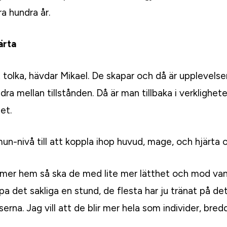
ra hundra år.
ärta
tt tolka, hävdar Mikael. De skapar och då är upplevelse
ndra mellan tillstånden. Då är man tillbaka i verkligh
et.
mun-nivå till att koppla ihop huvud, mage, och hjärta
mmer hem så ska de med lite mer lätthet och mod vand
ppa det sakliga en stund, de flesta har ju tränat på det 
serna. Jag vill att de blir mer hela som individer, bre