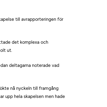
pelse till avrapporteringen för
attade det komplexa och
lt ut.
medan deltagarna noterade vad
ökte nå nyckeln till framgång
a bar upp hela skapelsen men hade