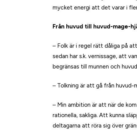
mycket energi att det varar i fle
Från huvud till huvud-mage-hj
– Folk är i regel rätt dåliga på a
sedan har s.k. vernissage, att va
begränsas till munnen och huvud
– Tolkning är att gå från huvud-
– Min ambition är att när de ko
rationella, sakliga. Att kunna slä
deltagarna att röra sig över grän