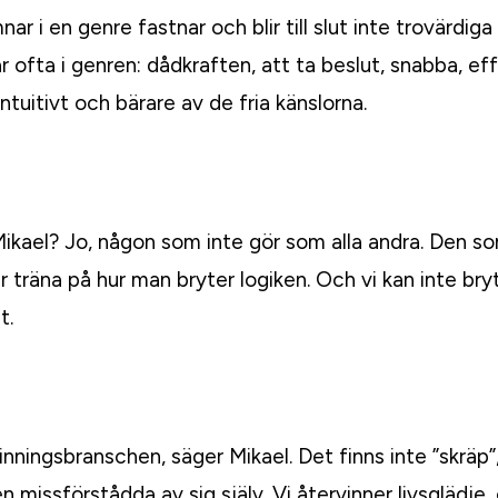
 i en genre fastnar och blir till slut inte trovärdig
 ofta i genren: dådkraften, att ta beslut, snabba, eff
intuitivt och bärare av de fria känslorna.
Mikael? Jo, någon som inte gör som alla andra. Den s
r träna på hur man bryter logiken. Och vi kan inte bry
t.
vinningsbranschen, säger Mikael. Det finns inte ”skräp”
n missförstådda av sig själv. Vi återvinner livsglädje