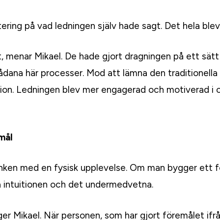
ering på vad ledningen själv hade sagt. Det hela ble
, menar Mikael. De hade gjort dragningen på ett sätt 
i sådana här processer. Mod att lämna den traditionell
ation. Ledningen blev mer engagerad och motiverad i 
mål
tanken med en fysisk upplevelse. Om man bygger ett f
intuitionen och det undermedvetna.
äger Mikael. När personen, som har gjort föremålet ifr