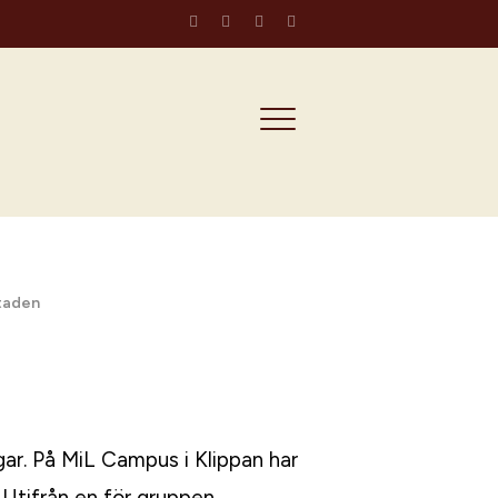
taden
gar. På MiL Campus i Klippan har
 Utifrån en för gruppen