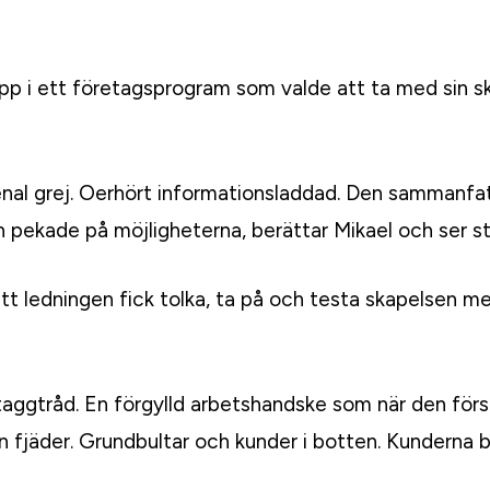
p i ett företagsprogram som valde att ta med sin ska
nal grej. Oerhört informationsladdad. Den sammanf
h pekade på möjligheterna, berättar Mikael och ser sto
t ledningen fick tolka, ta på och testa skapelsen 
taggtråd. En förgylld arbetshandske som när den förs
v en fjäder. Grundbultar och kunder i botten. Kundern