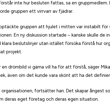
förstår inte hur besluten fattas, sa en gruppmedlem. E
rde gruppen ett virrvarr av fjädrar.
pptäckte gruppen att hjulet i mitten var instabilt för s
tionen. En ny diskussion startade – kanske skulle de in
 klara beslutslinjer utan istället försöka förstå hur 
at projekt.
en drömbild vi gärna vill ha för att förstå, säger Mika
ek, även om det kunde vara skönt att ha det definiera
er organisationen, fortsätter han. Det skapar ångest so
om deras eget företag och deras egen situation.