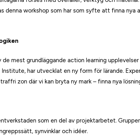
as denna workshop som har som syfte att finna nya a
logiken
 de mest grundläggande action learning upplevelser 
 Institute, har utvecklat en ny form för lärande. Exp
traffri zon där vi kan bryta ny mark – finna nya lösnin
ntverkstaden som en del av projektarbetet. Gruppen f
angreppssätt, synvinklar och idéer.