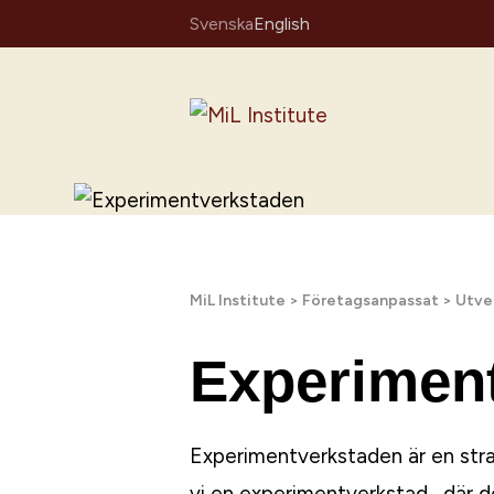
Skip
Svenska
English
to
content
Home
MiL Institute
>
Företagsanpassat
>
Utve
Experimen
Experimentverkstaden är en straf
vi en experimentverkstad , där d