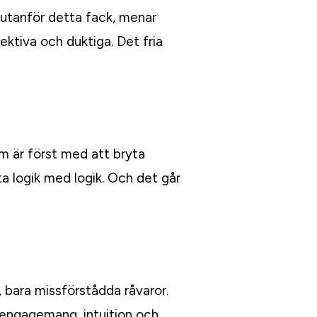
a utanför detta fack, menar
ektiva och duktiga. Det fria
om är först med att bryta
ta logik med logik. Och det går
, bara missförstådda råvaror.
, engagemang, intuition och