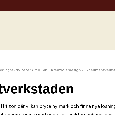
cklingsaktiviteter
>
MiL Lab – Kreativ lärdesign
>
Experimentverks
tverkstaden
fri zon där vi kan bryta ny mark och finna nya lösnin
eltagarna förses med overaller, verktyg och material.